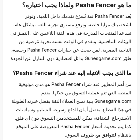
ما هو Pasha Fencer ولماذا يجب اختياره؟
يُعد Pasha Fencer فئة تُسرّع تقدمك داخل اللعبة، وتوفر
لشخصيتك مزايا خاصة، وترفع مستوى تجربة اللعب بشكل عام.
تساعد المنتجات المدرجة في هذه الفئة اللاعبين على التميز في
البيئات التنافسية، وتقدم في الوقت نفسه تجربة مُرضية من
الناحية البصرية. لمن يبحث عن خيارات Pasha Fencer رخيصة،
طوّر Gunesgame.com بدائل اقتصادية دون التنازل عن الجودة.
ما الذي يجب الانتباه إليه عند شراء Pasha Fencer؟
من أهم المعايير عند شراء Pasha Fencer هو مدى موثوقية
المنصة التي تتم عملية التسوق من خلالها. يقدم
Gunesgame.com بنية تمنح العملاء الثقة بفضل خبرته الطويلة
في هذا القطاع. بفضل أمان الدفع وسرعة التسليم وسياسات
الاسترجاع الشفافة، يمكن للمستخدمين التسوق دون أي قلق.
كما يتم تحديث أسعار Pasha Fencer المعروضة على الموقع
بانتظام لتتوافق مع ظروف السوق.