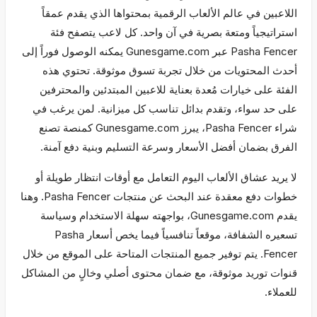
اللاعبين في عالم الألعاب الرقمية بمحتواها الذي يقدم عمقاً
استراتيجياً ومتعة بصرية في آن واحد. كل لاعب يتصفح فئة
Pasha Fencer عبر Gunesgame.com يمكنه الوصول فوراً إلى
أحدث المحتويات من خلال تجربة تسوق موثوقة. تحتوي هذه
الفئة على خيارات مُعدة بعناية للاعبين المبتدئين والمحترفين
على حد سواء، وتقدم بدائل تناسب كل ميزانية. لمن يرغب في
شراء Pasha Fencer، يبرز Gunesgame.com كمنصة تصنع
الفرق بضمان أفضل الأسعار وسرعة التسليم وبنية دفع آمنة.
لا يريد عشاق الألعاب اليوم التعامل مع أوقات انتظار طويلة أو
خطوات دفع معقدة عند البحث عن منتجات Pasha Fencer. وهنا
يقدم Gunesgame.com، بواجهته سهلة الاستخدام وسياسة
تسعيره الشفافة، موقعاً تنافسياً فيما يخص أسعار Pasha
Fencer. يتم توفير جميع المنتجات المتاحة على الموقع من خلال
قنوات توريد موثوقة، مع ضمان محتوى أصلي وخالٍ من المشاكل
للعملاء.