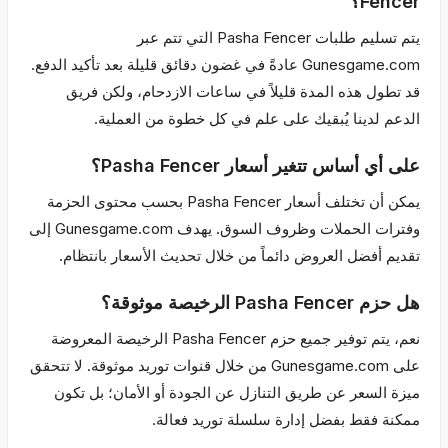
Fencer؟
يتم تسليم طلبات Pasha Fencer التي تتم عبر
Gunesgame.com عادةً في غضون دقائق قليلة بعد تأكيد الدفع.
قد تطول هذه المدة قليلاً في ساعات الازدحام، ولكن فريق
الدعم لدينا يُبقيك على علم في كل خطوة من العملية.
على أي أساس تتغير أسعار Pasha Fencer؟
يمكن أن تختلف أسعار Pasha Fencer بحسب محتوى الحزمة
وفترات الحملات وظروف السوق. يهدف Gunesgame.com إلى
تقديم أفضل العروض دائماً من خلال تحديث الأسعار بانتظام.
هل حزم Pasha Fencer الرخيصة موثوقة؟
نعم، يتم توفير جميع حزم Pasha Fencer الرخيصة المعروضة
على Gunesgame.com من خلال قنوات توريد موثوقة. لا تتحقق
ميزة السعر عن طريق التنازل عن الجودة أو الأمان؛ بل تكون
ممكنة فقط بفضل إدارة سلسلة توريد فعالة.