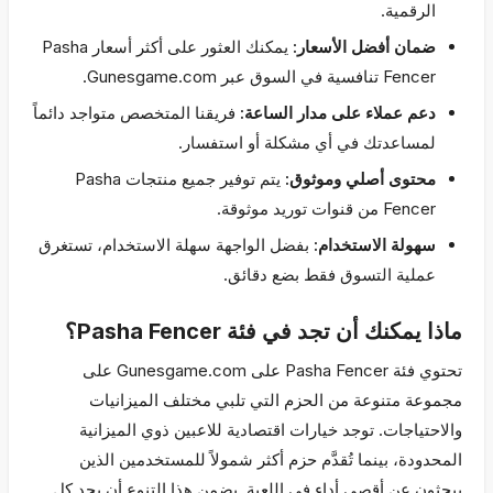
الرقمية.
ضمان أفضل الأسعار:
يمكنك العثور على أكثر أسعار Pasha
Fencer تنافسية في السوق عبر Gunesgame.com.
دعم عملاء على مدار الساعة:
فريقنا المتخصص متواجد دائماً
لمساعدتك في أي مشكلة أو استفسار.
محتوى أصلي وموثوق:
يتم توفير جميع منتجات Pasha
Fencer من قنوات توريد موثوقة.
سهولة الاستخدام:
بفضل الواجهة سهلة الاستخدام، تستغرق
عملية التسوق فقط بضع دقائق.
ماذا يمكنك أن تجد في فئة Pasha Fencer؟
تحتوي فئة Pasha Fencer على Gunesgame.com على
مجموعة متنوعة من الحزم التي تلبي مختلف الميزانيات
والاحتياجات. توجد خيارات اقتصادية للاعبين ذوي الميزانية
المحدودة، بينما تُقدَّم حزم أكثر شمولاً للمستخدمين الذين
يبحثون عن أقصى أداء في اللعبة. يضمن هذا التنوع أن يجد كل