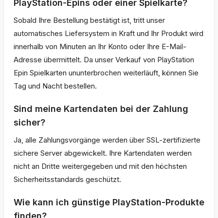
PlayStation-Epins oder einer Spielkarte?
Sobald Ihre Bestellung bestätigt ist, tritt unser
automatisches Liefersystem in Kraft und Ihr Produkt wird
innerhalb von Minuten an Ihr Konto oder Ihre E-Mail-
Adresse übermittelt. Da unser Verkauf von PlayStation
Epin Spielkarten ununterbrochen weiterläuft, können Sie
Tag und Nacht bestellen.
Sind meine Kartendaten bei der Zahlung
sicher?
Ja, alle Zahlungsvorgänge werden über SSL-zertifizierte
sichere Server abgewickelt. Ihre Kartendaten werden
nicht an Dritte weitergegeben und mit den höchsten
Sicherheitsstandards geschützt.
Wie kann ich günstige PlayStation-Produkte
finden?