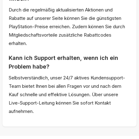
Durch die regelmäßig aktualisierten Aktionen und
Rabatte auf unserer Seite können Sie die günstigsten
PlayStation-Preise erreichen. Zudem können Sie durch
Mitgliedschaftsvorteile zusätzliche Rabattcodes
erhalten.
Kann ich Support erhalten, wenn ich ein
Problem habe?
Selbstverständlich, unser 24/7 aktives Kundensupport-
Team bietet Ihnen bei allen Fragen vor und nach dem
Kauf schnelle und effektive Lösungen. Über unsere
Live-Support-Leitung können Sie sofort Kontakt
aufnehmen.