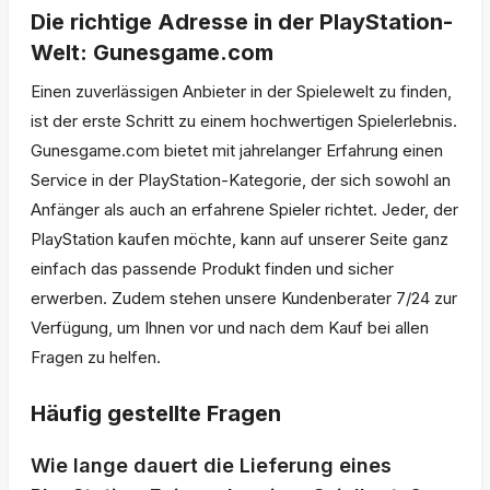
Die richtige Adresse in der PlayStation-
Welt: Gunesgame.com
Einen zuverlässigen Anbieter in der Spielewelt zu finden,
ist der erste Schritt zu einem hochwertigen Spielerlebnis.
Gunesgame.com bietet mit jahrelanger Erfahrung einen
Service in der PlayStation-Kategorie, der sich sowohl an
Anfänger als auch an erfahrene Spieler richtet. Jeder, der
PlayStation kaufen möchte, kann auf unserer Seite ganz
einfach das passende Produkt finden und sicher
erwerben. Zudem stehen unsere Kundenberater 7/24 zur
Verfügung, um Ihnen vor und nach dem Kauf bei allen
Fragen zu helfen.
Häufig gestellte Fragen
Wie lange dauert die Lieferung eines