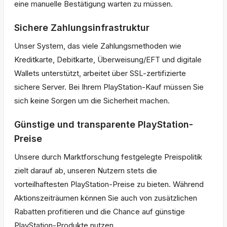
eine manuelle Bestätigung warten zu müssen.
Sichere Zahlungsinfrastruktur
Unser System, das viele Zahlungsmethoden wie
Kreditkarte, Debitkarte, Überweisung/EFT und digitale
Wallets unterstützt, arbeitet über SSL-zertifizierte
sichere Server. Bei Ihrem PlayStation-Kauf müssen Sie
sich keine Sorgen um die Sicherheit machen.
Günstige und transparente PlayStation-
Preise
Unsere durch Marktforschung festgelegte Preispolitik
zielt darauf ab, unseren Nutzern stets die
vorteilhaftesten PlayStation-Preise zu bieten. Während
Aktionszeiträumen können Sie auch von zusätzlichen
Rabatten profitieren und die Chance auf günstige
PlayStation-Produkte nutzen.