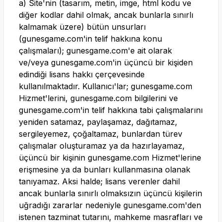
a) Site'nin (tasarım, metin, imge, html kodu ve
diğer kodlar dahil olmak, ancak bunlarla sınırlı
kalmamak üzere) bütün unsurları
(
gunesgame.com
'in telif hakkına konu
çalışmaları);
gunesgame.com
'e ait olarak
ve/veya
gunesgame.com
'in üçüncü bir kişiden
edindiği lisans hakkı çerçevesinde
kullanılmaktadır. Kullanıcı'lar;
gunesgame.com
Hizmet'lerini,
gunesgame.com
bilgilerini ve
gunesgame.com
'in telif hakkına tabi çalışmalarını
yeniden satamaz, paylaşamaz, dağıtamaz,
sergileyemez, çoğaltamaz, bunlardan türev
çalışmalar oluşturamaz ya da hazırlayamaz,
üçüncü bir kişinin
gunesgame.com
Hizmet'lerine
erişmesine ya da bunları kullanmasına olanak
tanıyamaz. Aksi halde; lisans verenler dahil
ancak bunlarla sınırlı olmaksızın üçüncü kişilerin
uğradığı zararlar nedeniyle
gunesgame.com
'den
istenen tazminat tutarını, mahkeme masrafları ve