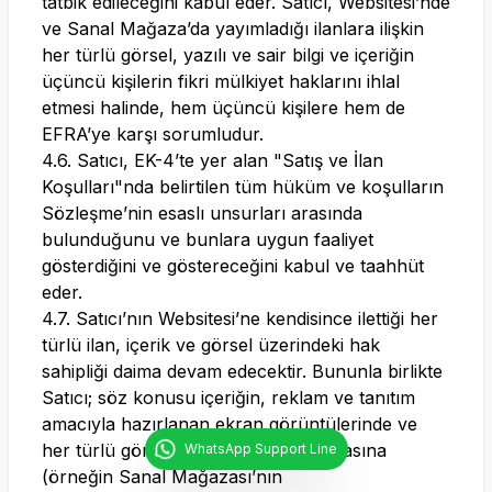
tatbik edileceğini kabul eder. Satıcı, Websitesi’nde
ve Sanal Mağaza’da yayımladığı ilanlara ilişkin
her türlü görsel, yazılı ve sair bilgi ve içeriğin
üçüncü kişilerin fikri mülkiyet haklarını ihlal
etmesi halinde, hem üçüncü kişilere hem de
EFRA’ye karşı sorumludur.
4.6. Satıcı, EK-4’te yer alan "Satış ve İlan
Koşulları"nda belirtilen tüm hüküm ve koşulların
Sözleşme’nin esaslı unsurları arasında
bulunduğunu ve bunlara uygun faaliyet
gösterdiğini ve göstereceğini kabul ve taahhüt
eder.
4.7. Satıcı’nın Websitesi’ne kendisince ilettiği her
türlü ilan, içerik ve görsel üzerindeki hak
sahipliği daima devam edecektir. Bununla birlikte
Satıcı; söz konusu içeriğin, reklam ve tanıtım
amacıyla hazırlanan ekran görüntülerinde ve
her türlü görsel ve içerikte kullanılmasına
WhatsApp Support Line
(örneğin Sanal Mağazası’nın