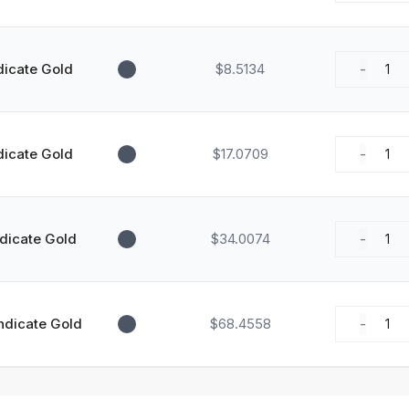
icate Gold
$8.5134
-
1
icate Gold
$17.0709
-
1
dicate Gold
$34.0074
-
1
ndicate Gold
$68.4558
-
1