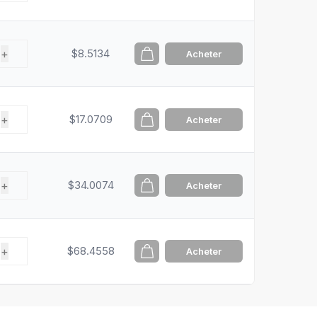
+
$8.5134
Acheter
+
$17.0709
Acheter
+
$34.0074
Acheter
+
$68.4558
Acheter