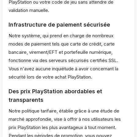
PlayStation ou votre code de jeu sans attendre de
validation manuelle.
Infrastructure de paiement sécurisée
Notre système, qui prend en charge de nombreux
modes de paiement tels que carte de crédit, carte
bancaire, virement/EFT et portefeuille numérique,
fonctionne via des serveurs sécurisés certifiés SSL.
Vous n'avez aucune inquiétude à avoir concernant la
sécurité lors de votre achat PlayStation.
Des prix PlayStation abordables et
transparents
Notre politique tarifaire, établie grâce à une étude de
marché approfondie, vise à offrir à nos utilisateurs les
prix PlayStation les plus avantageux à tout moment.
Pendant les périodes de promotion, vous pouvez