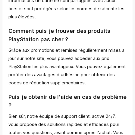
informations de carte ne sont partagées avec aucun
tiers et sont protégées selon les normes de sécurité les
plus élevées.
Comment puis-je trouver des produits
PlayStation pas cher ?
Grâce aux promotions et remises régulièrement mises à
jour sur notre site, vous pouvez accéder aux prix
PlayStation les plus avantageux. Vous pouvez également
profiter des avantages d'adhésion pour obtenir des
codes de réduction supplémentaires.
Puis-je obtenir de l'aide en cas de problème
?
Bien sûr, notre équipe de support client, active 24/7,
vous propose des solutions rapides et efficaces pour
toutes vos questions, avant comme après l'achat. Vous