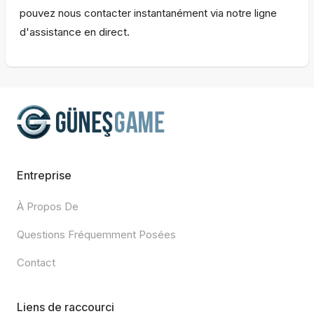
pouvez nous contacter instantanément via notre ligne
d'assistance en direct.
Entreprise
À Propos De
Questions Fréquemment Posées
Contact
Liens de raccourci