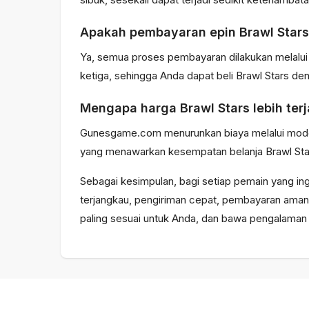
Apakah pembayaran epin Brawl Star
Ya, semua proses pembayaran dilakukan melalui i
ketiga, sehingga Anda dapat beli Brawl Stars de
Mengapa harga Brawl Stars lebih ter
Gunesgame.com menurunkan biaya melalui model p
yang menawarkan kesempatan belanja Brawl St
Sebagai kesimpulan, bagi setiap pemain yang in
terjangkau, pengiriman cepat, pembayaran aman
paling sesuai untuk Anda, dan bawa pengalaman