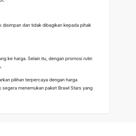
ak disimpan dan tidak dibagikan kepada pihak
 ke harga. Selain itu, dengan promosi rutin
.
rkan pilihan terpercaya dengan harga
tuk segera menemukan paket Brawl Stars yang