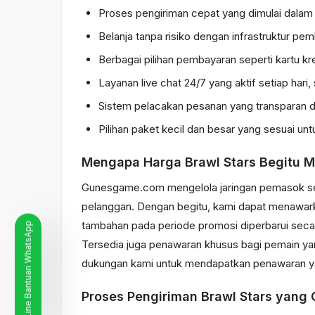
Proses pengiriman cepat yang dimulai dalam 
Belanja tanpa risiko dengan infrastruktur p
Berbagai pilihan pembayaran seperti kartu kre
Layanan live chat 24/7 yang aktif setiap hari
Sistem pelacakan pesanan yang transparan da
Pilihan paket kecil dan besar yang sesuai un
Mengapa Harga Brawl Stars Begitu 
Gunesgame.com mengelola jaringan pemasok sec
pelanggan. Dengan begitu, kami dapat menawarka
tambahan pada periode promosi diperbarui secara
Line Bantuan WhatsApp
Tersedia juga penawaran khusus bagi pemain y
dukungan kami untuk mendapatkan penawaran ya
Proses Pengiriman Brawl Stars yang