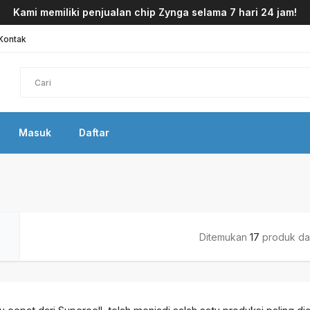
Kami memiliki penjualan chip Zynga selama 7 hari 24 jam!
Kontak
Masuk
Daftar
Ditemukan
17
produk dal