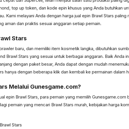
cepat dari Supercell, telah menjadi salah satu produksi paling d
nd, top up token, dan kode epin khusus yang Anda butuhkan u
gkau. Kami melayani Anda dengan harga jual epin Brawl Stars palin
g aman dan praktis sesuai anggaran setiap pemain.
rawl Stars
brawler baru, dan memiliki item kosmetik langka, dibutuhkan sumb
 Brawl Stars yang sesuai untuk berbagai anggaran. Baik Anda in
njang dengan paket besar, Anda dapat dengan mudah menemukan p
rs hanya dengan beberapa klik dan kembali ke permainan dalam h
ars Melalui Gunesgame.com?
al epin Brawl Stars, para pemain yang memilih Gunesgame.com ber
agi pemain yang mencari Brawl Stars murah, kebijakan harga kom
 Brawl Stars