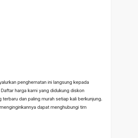
alurkan penghematan ini langsung kepada
 Daftar harga kami yang didukung diskon
terbaru dan paling murah setiap kali berkunjung.
 menginginkannya dapat menghubungi tim