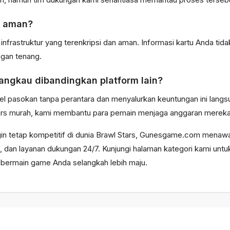
s aman?
nfrastruktur yang terenkripsi dan aman. Informasi kartu Anda tid
ngan tenang.
jangkau dibandingkan platform lain?
asokan tanpa perantara dan menyalurkan keuntungan ini langsung
ars murah, kami membantu para pemain menjaga anggaran mereka
gin tetap kompetitif di dunia Brawl Stars, Gunesgame.com menawa
, dan layanan dukungan 24/7. Kunjungi halaman kategori kami un
 bermain game Anda selangkah lebih maju.