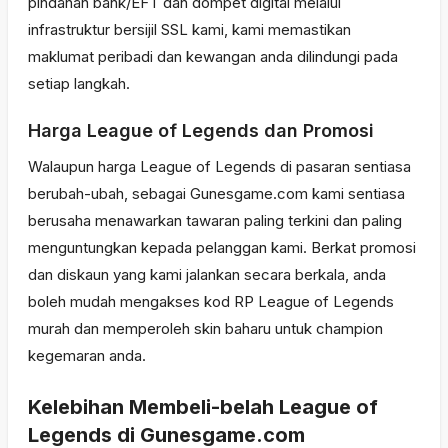
pindahan bank/EFT dan dompet digital melalui
infrastruktur bersijil SSL kami, kami memastikan
maklumat peribadi dan kewangan anda dilindungi pada
setiap langkah.
Harga League of Legends dan Promosi
Walaupun harga League of Legends di pasaran sentiasa
berubah-ubah, sebagai Gunesgame.com kami sentiasa
berusaha menawarkan tawaran paling terkini dan paling
menguntungkan kepada pelanggan kami. Berkat promosi
dan diskaun yang kami jalankan secara berkala, anda
boleh mudah mengakses kod RP League of Legends
murah dan memperoleh skin baharu untuk champion
kegemaran anda.
Kelebihan Membeli-belah League of
Legends di Gunesgame.com