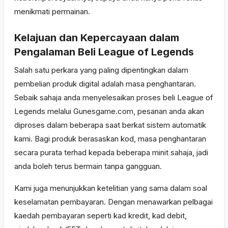
menikmati permainan.
Kelajuan dan Kepercayaan dalam
Pengalaman Beli League of Legends
Salah satu perkara yang paling dipentingkan dalam
pembelian produk digital adalah masa penghantaran.
Sebaik sahaja anda menyelesaikan proses beli League of
Legends melalui Gunesgame.com, pesanan anda akan
diproses dalam beberapa saat berkat sistem automatik
kami. Bagi produk berasaskan kod, masa penghantaran
secara purata terhad kepada beberapa minit sahaja, jadi
anda boleh terus bermain tanpa gangguan.
Kami juga menunjukkan ketelitian yang sama dalam soal
keselamatan pembayaran. Dengan menawarkan pelbagai
kaedah pembayaran seperti kad kredit, kad debit,