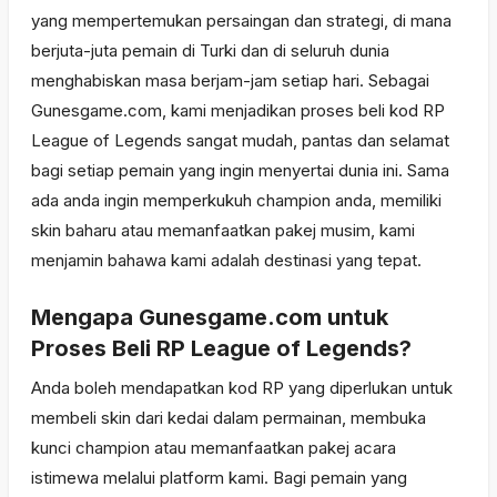
yang mempertemukan persaingan dan strategi, di mana
berjuta-juta pemain di Turki dan di seluruh dunia
menghabiskan masa berjam-jam setiap hari. Sebagai
Gunesgame.com, kami menjadikan proses beli kod RP
League of Legends sangat mudah, pantas dan selamat
bagi setiap pemain yang ingin menyertai dunia ini. Sama
ada anda ingin memperkukuh champion anda, memiliki
skin baharu atau memanfaatkan pakej musim, kami
menjamin bahawa kami adalah destinasi yang tepat.
Mengapa Gunesgame.com untuk
Proses Beli RP League of Legends?
Anda boleh mendapatkan kod RP yang diperlukan untuk
membeli skin dari kedai dalam permainan, membuka
kunci champion atau memanfaatkan pakej acara
istimewa melalui platform kami. Bagi pemain yang