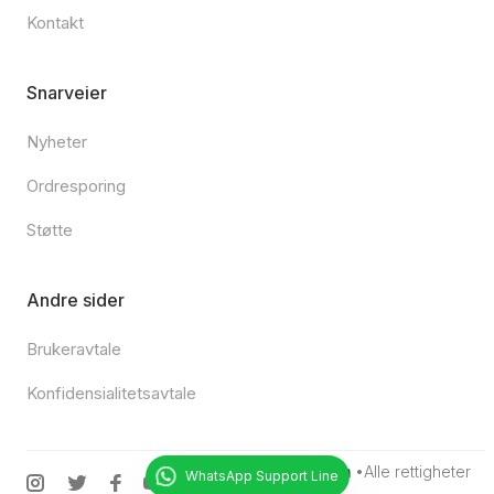
Kontakt
Snarveier
Nyheter
Ordresporing
Støtte
Andre sider
Brukeravtale
Konfidensialitetsavtale
© 2025
Gunesgame.com
•Alle rettigheter
WhatsApp Support Line