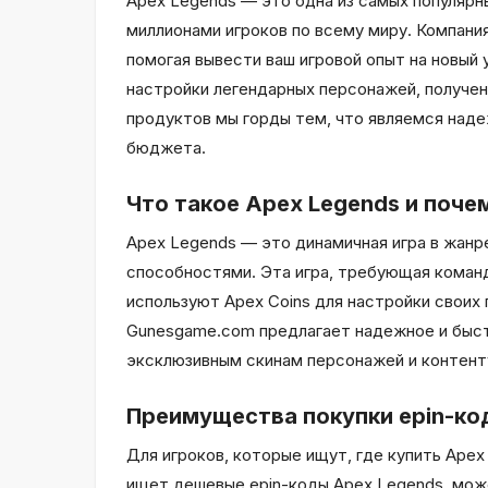
Apex Legends — это одна из самых популярных
миллионами игроков по всему миру. Компани
помогая вывести ваш игровой опыт на новый
настройки легендарных персонажей, получени
продуктов мы горды тем, что являемся над
бюджета.
Что такое Apex Legends и поче
Apex Legends — это динамичная игра в жанре
способностями. Эта игра, требующая команд
используют Apex Coins для настройки своих 
Gunesgame.com предлагает надежное и быст
эксклюзивным скинам персонажей и контенту
Преимущества покупки epin-ко
Для игроков, которые ищут, где купить Ape
ищет дешевые epin-коды Apex Legends, мож