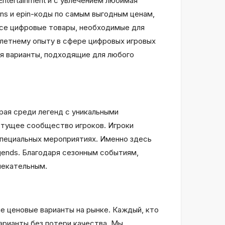
Entertainment и с увлечением любимая
ns и epin-коды по самым выгодным ценам,
все цифровые товары, необходимые для
голетнему опыту в сфере цифровых игровых
я варианты, подходящие для любого
ирая среди легенд с уникальными
астущее сообщество игроков. Игроки
 специальных мероприятиях. Именно здесь
ends. Благодаря сезонным событиям,
лекательным.
е ценовые варианты на рынке. Каждый, кто
арианты без потери качества. Мы