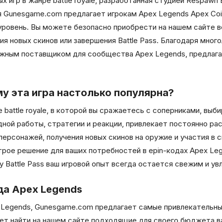
 игр в жанре battle royale, разработанная студией Respawn 
я Gunesgame.com предлагает игрокам Apex Legends Apex Coi
 уровень. Вы можете безопасно приобрести на нашем сайте 
я новых скинов или завершения Battle Pass. Благодаря мно
ежным поставщиком для сообщества Apex Legends, предлага
му эта игра настолько популярна?
 battle royale, в которой вы сражаетесь с соперниками, выб
ной работы, стратегии и реакции, привлекает постоянно р
персонажей, получения новых скинов на оружие и участия в
рое решение для ваших потребностей в epin-кодах Apex Leg
 Battle Pass ваш игровой опыт всегда остается свежим и ув
да Apex Legends
x Legends, Gunesgame.com предлагает самые привлекательны
ет найти на нашем сайте подходящие для своего бюджета в