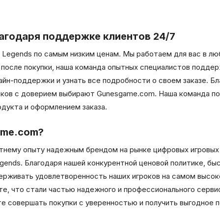
агодаря поддержке клиентов 24/7
Legends по самым низким ценам. Мы работаем для вас в люб
и после покупки, наша команда опытных специалистов подде
лайн-поддержки и узнать все подробности о своем заказе. 
оков с доверием выбирают Gunesgame.com. Наша команда по
одукта и оформлением заказа.
ame.com?
тнему опыту надежным брендом на рынке цифровых игровых т
gends. Благодаря нашей конкурентной ценовой политике, б
рживать удовлетворенность наших игроков на самом высоко
ете, что стали частью надежного и профессионального серви
е совершать покупки с уверенностью и получить выгодное п