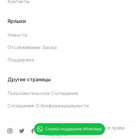
Kонтакты
Ярлыки
Новости
Отслеживание Заказа
Поддержка
Другие страницы
Пользовательское Соглашение
Соглашение О Конфиденциальности
© 2025
Gunesgame.com
•Все права
Служба поддержки WhatsApp
защищены