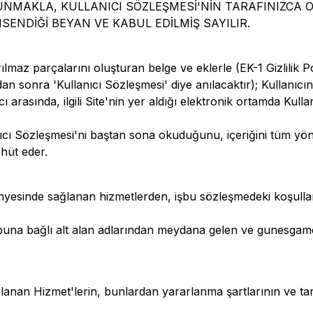
NMAKLA, KULLANICI SÖZLEŞMESİ'NİN TARAFINIZCA O
ENDİĞİ BEYAN VE KABUL EDİLMİŞ SAYILIR.
 parçalarını oluşturan belge ve eklerle (EK-1 Gizlilik Polit
n sonra 'Kullanıcı Sözleşmesi' diye anılacaktır); Kullanıcın
ı arasında, ilgili Site'nin yer aldığı elektronik ortamda Kulla
anıcı Sözleşmesi'ni baştan sona okuduğunu, içeriğini tüm yön
hüt eder.
 bünyesinde sağlanan hizmetlerden, işbu sözleşmedeki koşul
e buna bağlı alt alan adlarından meydana gelen ve
gunesgam
lanan Hizmet'lerin, bunlardan yararlanma şartlarının ve tara