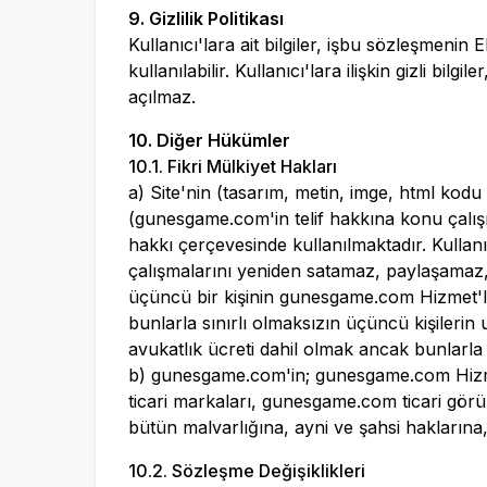
9. Gizlilik Politikası
Kullanıcı'lara ait bilgiler, işbu sözleşmeni
kullanılabilir. Kullanıcı'lara ilişkin gizli bi
açılmaz.
10. Diğer Hükümler
10.1. Fikri Mülkiyet Hakları
a) Site'nin (tasarım, metin, imge, html kod
(
gunesgame.com
'in telif hakkına konu çalı
hakkı çerçevesinde kullanılmaktadır. Kullanı
çalışmalarını yeniden satamaz, paylaşamaz
üçüncü bir kişinin
gunesgame.com
Hizmet'l
bunlarla sınırlı olmaksızın üçüncü kişilerin
avukatlık ücreti dahil olmak ancak bunlarl
b)
gunesgame.com
'in;
gunesgame.com
Hizm
ticari markaları,
gunesgame.com
ticari görü
bütün malvarlığına, ayni ve şahsi haklarına, 
10.2. Sözleşme Değişiklikleri