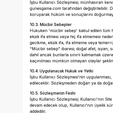
İşbu Kullanıcı Sözleşmesi; münhasıran kendi
gunesgame.com
tarafından değiştirilebilir.
koruyarak hüküm ve sonuçlarını doğurmayı sü
10.3. Mücbir Sebepler
Hukuken 'mücbir sebep' kabul edilen tüm hal
eksik ifa etmesi veya hiç ifa etmemesi nede
gecikme, eksik ifa, ifa etmeme veya temerr
"Mücbir sebep" ibaresi; doğal afet, isyan, sa
dahil ancak bunlarla sınırlı kalmamak üzere,
kaçınılması mümkün olmayan olaylar şeklin
10.4. Uygulanacak Hukuk ve Yetki
İşbu Kullanıcı Sözleşmesi'nin uygulanması
edilecektir. Sözleşmeden doğan ya da doğab
10.5. Sözleşmenin Feshi
İşbu Kullanıcı Sözleşmesi; Kullanıcı'nın Si
devam edecek olup, Kullanıcı'nın üyelik sür
addedilir.