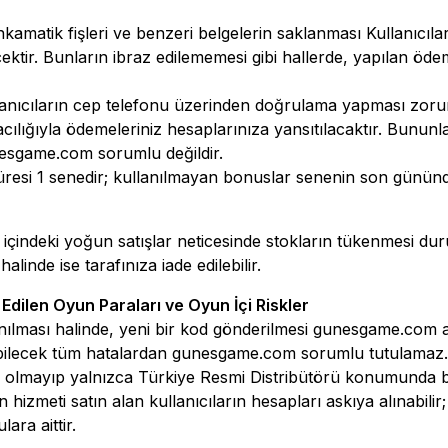
amatik fişleri ve benzeri belgelerin saklanması Kullanıcıl
ktir. Bunların ibraz edilememesi gibi hallerde, yapılan ödem
llanıcıların cep telefonu üzerinden doğrulama yapması zoru
ılığıyla ödemeleriniz hesaplarınıza yansıtılacaktır. Bununla 
esgame.com
sorumlu değildir.
süresi 1 senedir; kullanılmayan bonuslar senenin son gününde 
 içindeki yoğun satışlar neticesinde stokların tükenmesi 
alinde ise tarafınıza iade edilebilir.
 Edilen Oyun Paraları ve Oyun İçi Riskler
anılması halinde, yeni bir kod gönderilmesi
gunesgame.com
a
abilecek tüm hatalardan
gunesgame.com
sorumlu tutulamaz.
hibi olmayıp yalnızca Türkiye Resmi Distribütörü konumund
izmeti satın alan kullanıcıların hesapları askıya alınabilir
ra aittir.