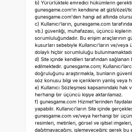
b) Yürürlükteki emredici hükümlerin gerektir
gunesgame.com
'in kendisine ait gizli/özel
gunesgame.com
'den hangi ad altında olurs
c) Kullanıcı'ların,
gunesgame.com
tarafında
vb.) güvenliği, muhafazası, üçüncü kişilerin
sorumluluğundadır. Bu erişim araçlarının gü
kusurları sebebiyle Kullanıcı'ların ve/veya
dolaylı hiçbir sorumluluğu bulunmamaktadı
d) Site içinde kendileri tarafından sağlanan
edilmektedir.
gunesgame.com
; Kullanıcı'lar
doğruluğunu araştırmakla, bunların güvenl
söz konusu bilgi ve içeriklerin yanlış vey
e) Kullanıcı Sözleşmesi kapsamındaki hak 
herhangi bir üçüncü kişiye aktarılamaz.
f)
gunesgame.com
Hizmet'lerinden faydalan
yapabilir. Kullanıcı'ların Site içinde gerçekl
gunesgame.com
ve/veya herhangi bir üçüncü
resimleri, metinleri, görsel ve işitsel imgele
dağıtmayacağını, işlemeyeceğini; gerek bu 