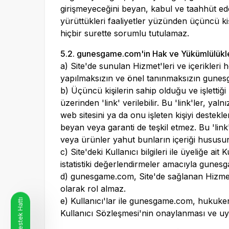
girişmeyeceğini beyan, kabul ve taahhüt ede
yürüttükleri faaliyetler yüzünden üçüncü ki
hiçbir surette sorumlu tutulamaz.
5.2.
gunesgame.com
'in Hak ve Yükümlülükl
a) Site'de sunulan Hizmet'leri ve içerikleri
yapılmaksızın ve önel tanınmaksızın
gunes
b) Üçüncü kişilerin sahip olduğu ve işlettiğ
üzerinden 'link' verilebilir. Bu 'link'ler, y
web sitesini ya da onu işleten kişiyi destekl
beyan veya garanti de teşkil etmez. Bu 'link'
veya ürünler yahut bunların içeriği husus
c) Site'deki Kullanıcı bilgileri ile üyeliğe ai
istatistiki değerlendirmeler amacıyla
gunesg
d)
gunesgame.com
, Site'de sağlanan Hizme
olarak rol almaz.
e) Kullanıcı'lar ile
gunesgame.com
, hukuken 
Kullanıcı Sözleşmesi'nin onaylanması ve uygul