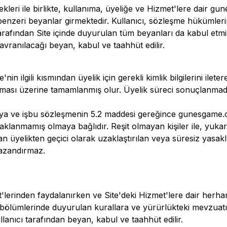
eri ile birlikte, kullanıma, üyeliğe ve Hizmet'lere dair
gun
benzeri beyanlar girmektedir. Kullanıcı, sözleşme hükümleri
rafından Site içinde duyurulan tüm beyanları da kabul etmi
vranılacağı beyan, kabul ve taahhüt edilir.
'nin ilgili kısmından üyelik için gerekli kimlik bilgilerini ilet
ası üzerine tamamlanmış olur. Üyelik süreci sonuçlanmadık
lmaya ve işbu sözleşmenin 5.2 maddesi gereğince
gunesgame.
aklanmamış olmaya bağlıdır. Reşit olmayan kişiler ile, yuka
n üyelikten geçici olarak uzaklaştırılan veya süresiz yasakl
kazandırmaz.
'lerinden faydalanırken ve Site'deki Hizmet'lere dair herhang
gili bölümlerinde duyurulan kurallara ve yürürlükteki mevzu
llanıcı tarafından beyan, kabul ve taahhüt edilir.