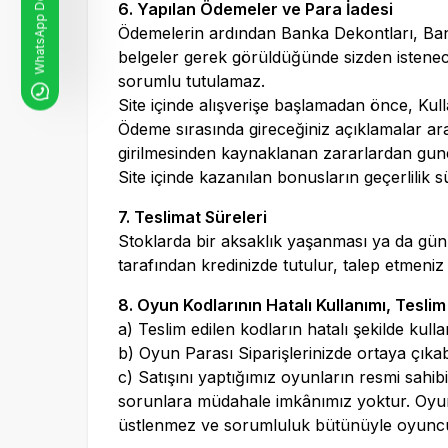
WhatsApp Destek Hattı
6. Yapılan Ödemeler ve Para İadesi
Ödemelerin ardından Banka Dekontları, Bank
belgeler gerek görüldüğünde sizden istenece
sorumlu tutulamaz.
Site içinde alışverişe başlamadan önce, Ku
Ödeme sırasında gireceğiniz açıklamalar arac
girilmesinden kaynaklanan zararlardan
gun
Site içinde kazanılan bonusların geçerlilik 
7. Teslimat Süreleri
Stoklarda bir aksaklık yaşanması ya da gün
tarafından kredinizde tutulur, talep etmeniz h
8. Oyun Kodlarının Hatalı Kullanımı, Teslim
a) Teslim edilen kodların hatalı şekilde kull
b) Oyun Parası Siparişlerinizde ortaya çık
c) Satışını yaptığımız oyunların resmi sa
sorunlara müdahale imkânımız yoktur. Oyun h
üstlenmez ve sorumluluk bütünüyle oyuncula