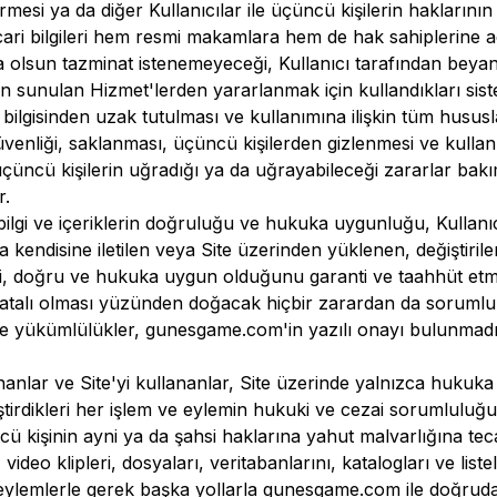
mesi ya da diğer Kullanıcılar ile üçüncü kişilerin haklarının
/ticari bilgileri hem resmi makamlara hem de hak sahiplerine 
a olsun tazminat istenemeyeceği, Kullanıcı tarafından beyan,
n sunulan Hizmet'lerden yararlanmak için kullandıkları sistem
 bilgisinden uzak tutulması ve kullanımına ilişkin tüm hususl
venliği, saklanması, üçüncü kişilerden gizlenmesi ve kullanı
 üçüncü kişilerin uğradığı ya da uğrayabileceği zararlar ba
r.
 bilgi ve içeriklerin doğruluğu ve hukuka uygunluğu, Kullan
ca kendisine iletilen veya Site üzerinden yüklenen, değiştirile
i, doğru ve hukuka uygun olduğunu garanti ve taahhüt etm
a hatalı olması yüzünden doğacak hiçbir zarardan da sorumlu
ve yükümlülükler,
gunesgame.com
'in yazılı onayı bulunma
anlar ve Site'yi kullananlar, Site üzerinde yalnızca huku
eştirdikleri her işlem ve eylemin hukuki ve cezai sorumluluğu k
 kişinin ayni ya da şahsi haklarına yahut malvarlığına tec
ri, video klipleri, dosyaları, veritabanlarını, katalogları ve 
eylemlerle gerek başka yollarla
gunesgame.com
ile doğruda