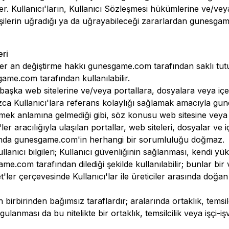
r. Kullanıcı'ların, Kullanıcı Sözleşmesi hükümlerine ve/vey
şilerin uğradığı ya da uğrayabileceği zararlardan
gunesgam
eri
 her an değiştirme hakkı
gunesgame.com
tarafından saklı tut
game.com
tarafından kullanılabilir.
i başka web sitelerine ve/veya portallara, dosyalara veya iç
alnızca Kullanıcı'lara referans kolaylığı sağlamak amacıyla
gun
emek anlamına gelmediği gibi, söz konusu web sitesine veya iç
ler aracılığıyla ulaşılan portallar, web siteleri, dosyalar ve
unda
gunesgame.com
'in herhangi bir sorumluluğu doğmaz.
t Kullanıcı bilgileri; Kullanıcı güvenliğinin sağlanması, kendi 
ame.com
tarafından dilediği şekilde kullanılabilir; bunlar bir
t'ler çerçevesinde Kullanıcı'lar ile üreticiler arasında do
birbirinden bağımsız taraflardır; aralarında ortaklık, temsilci
anması da bu nitelikte bir ortaklık, temsilcilik veya işçi-işv