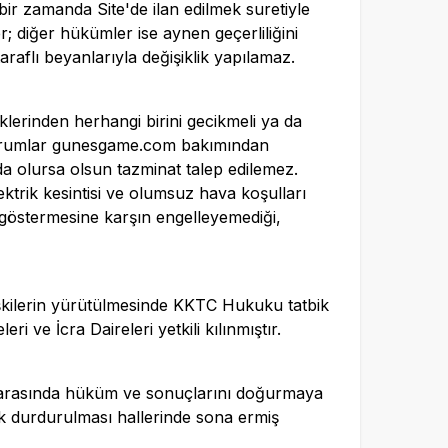
bir zamanda Site'de ilan edilmek suretiyle
er; diğer hükümler ise aynen geçerliliğini
aflı beyanlarıyla değişiklik yapılamaz.
lerinden herhangi birini gecikmeli ya da
urumlar
gunesgame.com
bakımından
da olursa olsun tazminat talep edilemez.
lektrik kesintisi ve olumsuz hava koşulları
i göstermesine karşın engelleyemediği,
şkilerin yürütülmesinde KKTC Hukuku tatbik
e İcra Daireleri yetkili kılınmıştır.
lar arasında hüküm ve sonuçlarını doğurmaya
ak durdurulması hallerinde sona ermiş