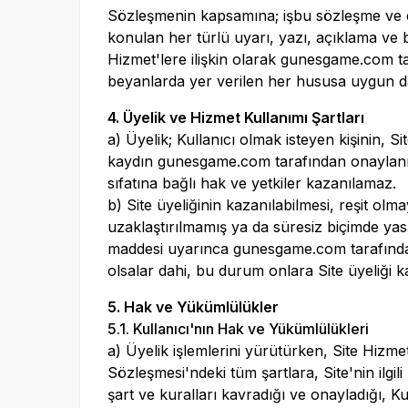
Sözleşmenin kapsamına; işbu sözleşme ve ekl
konulan her türlü uyarı, yazı, açıklama ve 
Hizmet'lere ilişkin olarak
gunesgame.com
ta
beyanlarda yer verilen her hususa uygun da
4. Üyelik ve Hizmet Kullanımı Şartları
a) Üyelik; Kullanıcı olmak isteyen kişinin, Site
kaydın
gunesgame.com
tarafından onaylanm
sıfatına bağlı hak ve yetkiler kazanılamaz.
b) Site üyeliğinin kazanılabilmesi, reşit o
uzaklaştırılmamış ya da süresiz biçimde yas
maddesi uyarınca
gunesgame.com
tarafında
olsalar dahi, bu durum onlara Site üyeliği 
5. Hak ve Yükümlülükler
5.1. Kullanıcı'nın Hak ve Yükümlülükleri
a) Üyelik işlemlerini yürütürken, Site Hizmet
Sözleşmesi'ndeki tüm şartlara, Site'nin il
şart ve kuralları kavradığı ve onayladığı, Ku