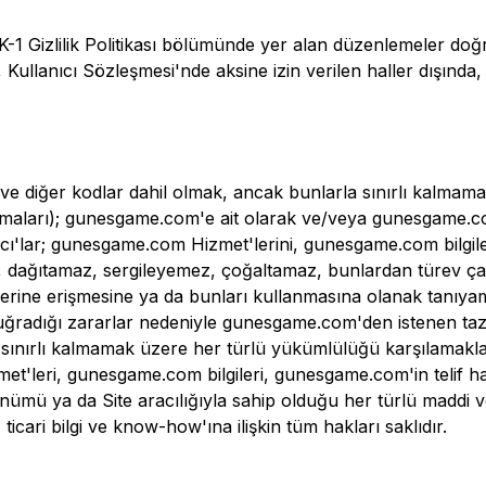
n EK-1 Gizlilik Politikası bölümünde yer alan düzenlemeler d
lgiler, Kullanıcı Sözleşmesi'nde aksine izin verilen haller dışı
u ve diğer kodlar dahil olmak, ancak bunlarla sınırlı kalmam
şmaları);
gunesgame.com
'e ait olarak ve/veya
gunesgame.c
cı'lar;
gunesgame.com
Hizmet'lerini,
gunesgame.com
bilgil
, dağıtamaz, sergileyemez, çoğaltamaz, bunlardan türev ça
erine erişmesine ya da bunları kullanmasına olanak tanıyama
 uğradığı zararlar nedeniyle
gunesgame.com
'den istenen ta
a sınırlı kalmamak üzere her türlü yükümlülüğü karşılamakla
et'leri,
gunesgame.com
bilgileri,
gunesgame.com
'in telif 
nümü ya da Site aracılığıyla sahip olduğu her türlü maddi ve
ticari bilgi ve know-how'ına ilişkin tüm hakları saklıdır.