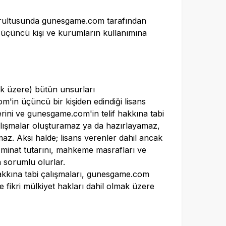
oğrultusunda
gunesgame.com
tarafından
nda, üçüncü kişi ve kurumların kullanımına
ak üzere) bütün unsurları
om
'in üçüncü bir kişiden edindiği lisans
erini ve
gunesgame.com
'in telif hakkına tabi
lışmalar oluşturamaz ya da hazırlayamaz,
z. Aksi halde; lisans verenler dahil ancak
zminat tutarını, mahkeme masrafları ve
 sorumlu olurlar.
hakkına tabi çalışmaları,
gunesgame.com
 fikri mülkiyet hakları dahil olmak üzere