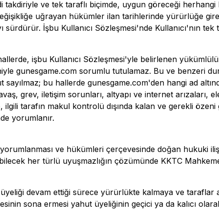
 takdiriyle ve tek taraflı biçimde, uygun göreceği herhangi 
 Değişikliğe uğrayan hükümler ilan tarihlerinde yürürlüğe gir
rdürür. İşbu Kullanıcı Sözleşmesi'nde Kullanıcı'nın tek tar
lerde, işbu Kullanıcı Sözleşmesi'yle belirlenen yükümlülük
niyle
gunesgame.com
sorumlu tutulamaz. Bu ve benzeri d
üt sayılmaz; bu hallerde
gunesgame.com
'den hangi ad altın
vaş, grev, iletişim sorunları, altyapı ve internet arızaları, e
 ilgili tarafın makul kontrolü dışında kalan ve gerekli özen
de yorumlanır.
, yorumlanması ve hükümleri çerçevesinde doğan hukuki ili
ilecek her türlü uyuşmazlığın çözümünde KKTC Mahkemeleri v
te üyeliği devam ettiği sürece yürürlükte kalmaya ve taraf
esinin sona ermesi yahut üyeliğinin geçici ya da kalıcı olar