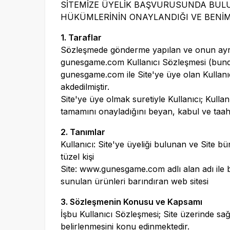
SİTEMİZE ÜYELİK BAŞVURUSUNDA BULU
HÜKÜMLERİNİN ONAYLANDIĞI VE BENİMS
1. Taraflar
Sözleşmede gönderme yapılan ve onun ayrılmaz
gunesgame.com
Kullanıcı Sözleşmesi (bunda
gunesgame.com
ile Site'ye üye olan Kullanıc
akdedilmiştir.
Site'ye üye olmak suretiyle Kullanıcı; Kull
tamamını onayladığını beyan, kabul ve taah
2. Tanımlar
Kullanıcı: Site'ye üyeliği bulunan ve Site
tüzel kişi
Site:
www.gunesgame.com
adlı alan adı il
sunulan ürünleri barındıran web sitesi
3. Sözleşmenin Konusu ve Kapsamı
İşbu Kullanıcı Sözleşmesi; Site üzerinde sağ
belirlenmesini konu edinmektedir.