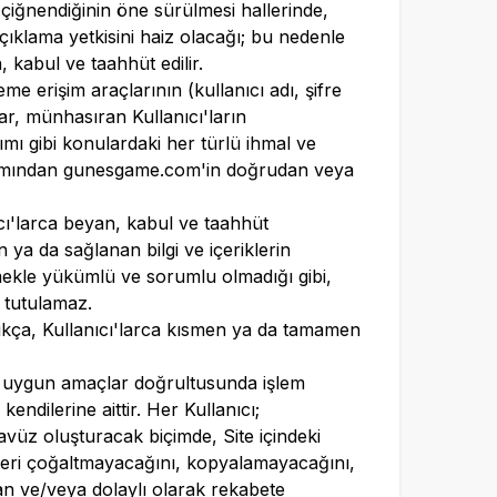
 çiğnendiğinin öne sürülmesi hallerinde,
açıklama yetkisini haiz olacağı; bu nedenle
 kabul ve taahhüt edilir.
e erişim araçlarının (kullanıcı adı, şifre
ar, münhasıran Kullanıcı'ların
mı gibi konulardaki her türlü ihmal ve
kımından
gunesgame.com
'in doğrudan veya
ıcı'larca beyan, kabul ve taahhüt
n ya da sağlanan bilgi ve içeriklerin
ekle yükümlü ve sorumlu olmadığı gibi,
 tutulamaz.
dıkça, Kullanıcı'larca kısmen ya da tamamen
ka uygun amaçlar doğrultusunda işlem
endilerine aittir. Her Kullanıcı;
avüz oluşturacak biçimde, Site içindeki
listeleri çoğaltmayacağını, kopyalamayacağını,
n ve/veya dolaylı olarak rekabete