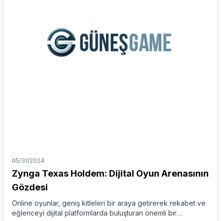
05/31/2024
Zynga Texas Holdem: Dijital Oyun Arenasının
Gözdesi
Online oyunlar, geniş kitleleri bir araya getirerek rekabet ve
eğlenceyi dijital platformlarda buluşturan önemli bir