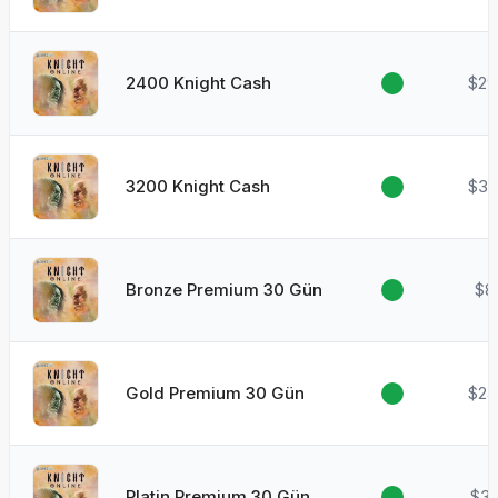
2400 Knight Cash
$29
3200 Knight Cash
$39
Bronze Premium 30 Gün
$8
Gold Premium 30 Gün
$24
Platin Premium 30 Gün
$34