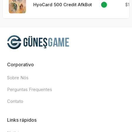
HyoCard 500 Credit AfkBot
$10
Corporativo
Sobre Nós
Perguntas Frequentes
Contato
Links rápidos