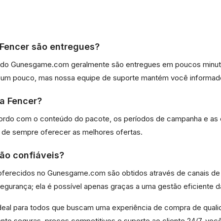
Fencer são entregues?
és do Gunesgame.com geralmente são entregues em poucos minu
r um pouco, mas nossa equipe de suporte mantém você informad
a Fencer?
cordo com o conteúdo do pacote, os períodos de campanha e 
o de sempre oferecer as melhores ofertas.
ão confiáveis?
 oferecidos no Gunesgame.com são obtidos através de canais de
gurança; ela é possível apenas graças a uma gestão eficiente d
eal para todos que buscam uma experiência de compra de quali
to seguras, preços competitivos e suporte ao cliente 24/7, voc