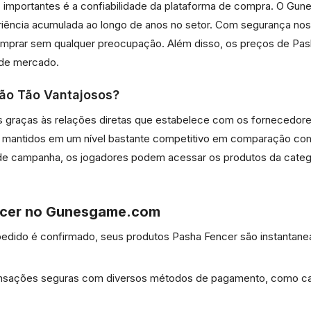
s importantes é a confiabilidade da plataforma de compra. O G
eriência acumulada ao longo de anos no setor. Com segurança nos
mprar sem qualquer preocupação. Além disso, os preços de Pasha
 de mercado.
São Tão Vantajosos?
s graças às relações diretas que estabelece com os fornecedor
ão mantidos em um nível bastante competitivo em comparação c
 de campanha, os jogadores podem acessar os produtos da categ
ncer no Gunesgame.com
ido é confirmado, seus produtos Pasha Fencer são instantanea
ansações seguras com diversos métodos de pagamento, como cartã