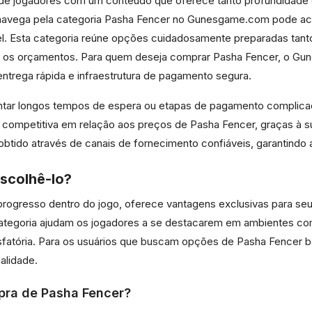
s de jogadores com um conteúdo que oferece tanto profundidade e
e navega pela categoria Pasha Fencer no Gunesgame.com pode a
. Esta categoria reúne opções cuidadosamente preparadas tanto 
dos os orçamentos. Para quem deseja comprar Pasha Fencer, o 
entrega rápida e infraestrutura de pagamento segura.
entar longos tempos de espera ou etapas de pagamento complica
mpetitiva em relação aos preços de Pasha Fencer, graças à sua
 obtido através de canais de fornecimento confiáveis, garantindo
scolhê-lo?
rogresso dentro do jogo, oferece vantagens exclusivas para seu
ta categoria ajudam os jogadores a se destacarem em ambientes 
isfatória. Para os usuários que buscam opções de Pasha Fencer
alidade.
pra de Pasha Fencer?