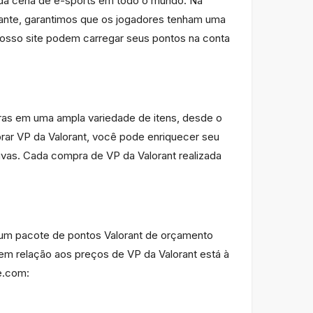
s da cena de e-sports em todo o mundo. Na
ante, garantimos que os jogadores tenham uma
nosso site podem carregar seus pontos na conta
pras em uma ampla variedade de itens, desde o
rar VP da Valorant, você pode enriquecer seu
tivas. Cada compra de VP da Valorant realizada
 um pacote de pontos Valorant de orçamento
m relação aos preços de VP da Valorant está à
e.com: