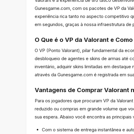
Valorant é a experiência de tiro tático desenv
Gunesgame.com, com os pacotes de VP da Valor
experiência rica tanto no aspecto competitivo 
em segundos, graças à nossa infraestrutura de
O Que é o VP da Valorant e Como
O VP (Ponto Valorant), pilar fundamental da ec
desbloqueio de agentes e skins de armas até c
inventário, adquirir skins limitadas em destaque
através da Gunesgame.com é registrada em sua 
Vantagens de Comprar Valorant
Para os jogadores que procuram VP da Valorant
reduzido ou compras em grande volume que você
sua espera. Abaixo você encontra as principai
Com o sistema de entrega instantânea e auto