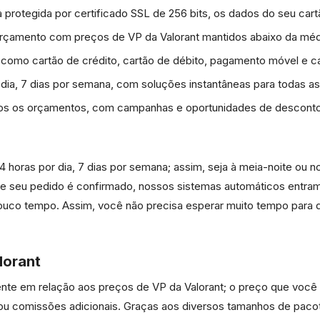
 protegida por certificado SSL de 256 bits, os dados do seu car
rçamento com preços de VP da Valorant mantidos abaixo da mé
mo cartão de crédito, cartão de débito, pagamento móvel e cart
r dia, 7 dias por semana, com soluções instantâneas para todas a
os os orçamentos, com campanhas e oportunidades de desconto 
4 horas por dia, 7 dias por semana; assim, seja à meia-noite ou
e seu pedido é confirmado, nossos sistemas automáticos entra
ouco tempo. Assim, você não precisa esperar muito tempo para d
lorant
te em relação aos preços de VP da Valorant; o preço que você v
u comissões adicionais. Graças aos diversos tamanhos de pacot