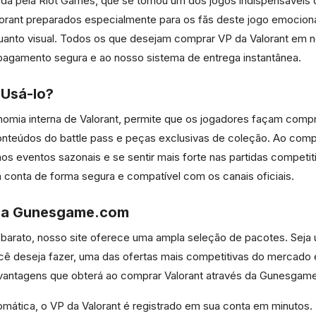
olvida pela Riot Games, que se tornou um dos jogos indispensávei
ant preparados especialmente para os fãs deste jogo emocion
quanto visual. Todos os que desejam comprar VP da Valorant em 
 pagamento segura e ao nosso sistema de entrega instantânea.
 Usá-lo?
onomia interna de Valorant, permite que os jogadores façam com
onteúdos do battle pass e peças exclusivas de coleção. Ao comp
 nos eventos sazonais e se sentir mais forte nas partidas competi
conta de forma segura e compatível com os canais oficiais.
 na Gunesgame.com
 barato, nosso site oferece uma ampla seleção de pacotes. Seja
 deseja fazer, uma das ofertas mais competitivas do mercado e
s vantagens que obterá ao comprar Valorant através da Gunesgam
mática, o VP da Valorant é registrado em sua conta em minutos.