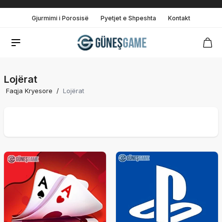
Gjurmimi i Porosisë
Pyetjet e Shpeshta
Kontakt
Lojërat
Faqja Kryesore
/
Lojërat