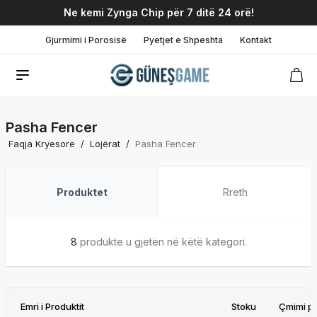
Ne kemi Zynga Chip për 7 ditë 24 orë!
Gjurmimi i Porosisë
Pyetjet e Shpeshta
Kontakt
Pasha Fencer
Faqja Kryesore
/
Lojërat
/
Pasha Fencer
Produktet
Rreth
8
produkte u gjetën në këtë kategori.
Emri i Produktit
Stoku
Çmimi pë