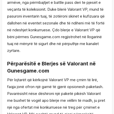
armëve, nga përmbajtjet e battle pass deri te pjesët e
veçanta të koleksionit. Duke blerë Valorant VP, mund të
pasuroni inventarin tuaj, të zotëroni skinet e kufizuara që
dallohen në eventet sezonale dhe të ndiheni më të fortë
në ndeshjet konkurruese. Çdo blerje e Valorant VP që
bëni përmes Gunesgame.com regjistrohet në llogarinë
tuaj në mënyrë të sigurt dhe në përputhje me kanalet
zyrtare.
Përparësitë e Blerjes së Valorant në
Gunesgame.com
Për lojtarët që kërkojnë Valorant VP me çmim të lirë,
faqja jonë ofron një gamë të gjerë opsionesh paketash.
Pavarësisht nëse dëshironi një paketë pikësh Valorant
me buxhet të vogël apo blerje me vëllim të madh, ju pret
një nga ofertat më konkurruese në treg për çmimet e