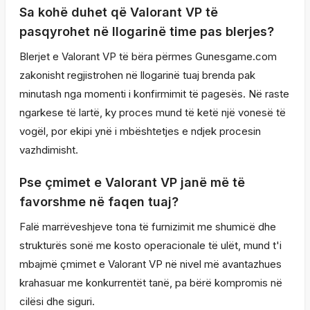
Sa kohë duhet që Valorant VP të
pasqyrohet në llogarinë time pas blerjes?
Blerjet e Valorant VP të bëra përmes Gunesgame.com
zakonisht regjistrohen në llogarinë tuaj brenda pak
minutash nga momenti i konfirmimit të pagesës. Në raste
ngarkese të lartë, ky proces mund të ketë një vonesë të
vogël, por ekipi ynë i mbështetjes e ndjek procesin
vazhdimisht.
Pse çmimet e Valorant VP janë më të
favorshme në faqen tuaj?
Falë marrëveshjeve tona të furnizimit me shumicë dhe
strukturës sonë me kosto operacionale të ulët, mund t'i
mbajmë çmimet e Valorant VP në nivel më avantazhues
krahasuar me konkurrentët tanë, pa bërë kompromis në
cilësi dhe siguri.