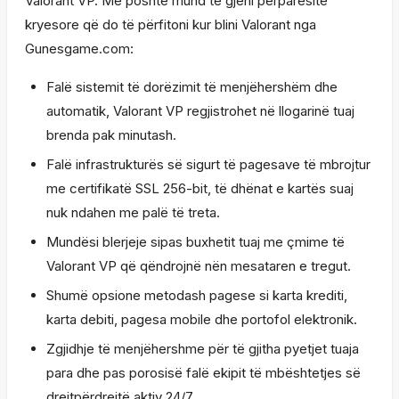
Valorant VP. Më poshtë mund të gjeni përparësitë
kryesore që do të përfitoni kur blini Valorant nga
Gunesgame.com:
Falë sistemit të dorëzimit të menjëhershëm dhe
automatik, Valorant VP regjistrohet në llogarinë tuaj
brenda pak minutash.
Falë infrastrukturës së sigurt të pagesave të mbrojtur
me certifikatë SSL 256-bit, të dhënat e kartës suaj
nuk ndahen me palë të treta.
Mundësi blerjeje sipas buxhetit tuaj me çmime të
Valorant VP që qëndrojnë nën mesataren e tregut.
Shumë opsione metodash pagese si karta krediti,
karta debiti, pagesa mobile dhe portofol elektronik.
Zgjidhje të menjëhershme për të gjitha pyetjet tuaja
para dhe pas porosisë falë ekipit të mbështetjes së
drejtpërdrejtë aktiv 24/7.