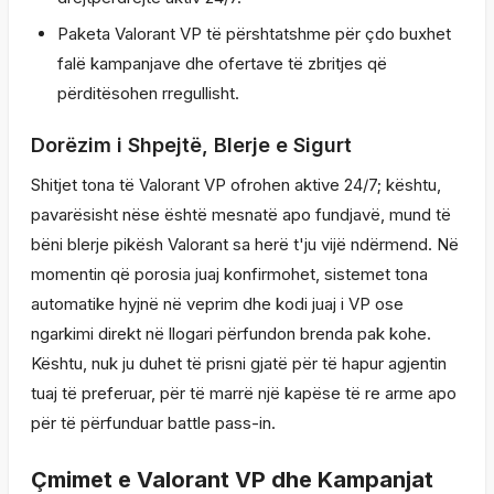
Paketa Valorant VP të përshtatshme për çdo buxhet
falë kampanjave dhe ofertave të zbritjes që
përditësohen rregullisht.
Dorëzim i Shpejtë, Blerje e Sigurt
Shitjet tona të Valorant VP ofrohen aktive 24/7; kështu,
pavarësisht nëse është mesnatë apo fundjavë, mund të
bëni blerje pikësh Valorant sa herë t'ju vijë ndërmend. Në
momentin që porosia juaj konfirmohet, sistemet tona
automatike hyjnë në veprim dhe kodi juaj i VP ose
ngarkimi direkt në llogari përfundon brenda pak kohe.
Kështu, nuk ju duhet të prisni gjatë për të hapur agjentin
tuaj të preferuar, për të marrë një kapëse të re arme apo
për të përfunduar battle pass-in.
Çmimet e Valorant VP dhe Kampanjat