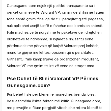
Gunesgame.com ndjek një politikë transparente sa i
përket çmimeve të Valorant VP; çmimi që shihni në faqen
tonë është çmimi final që do t'ju paraqitet gjatë pagesës,
nuk aplikohet asnjë tarifë e fshehur ose komision shtesë.
Falë madhësive të ndryshme të paketave që i drejtohen
buxheteve të ndryshme, si lojtarët e rinj ashtu edhe
përdoruesit me përvojë që luajnë Valorant prej kohësh,
mund të gjejnë me lehtësi opsionin që u përshtatet.
Gjithashtu, falë kampanjave që organizohen rregullisht,
Valorant VP me çmim të lirë zë vend në stoqet tona.
Pse Duhet të Blini Valorant VP Përmes
Gunesgame.com?
Kur bëhet fjalë për blerjen e monedhës brenda lojës,
besueshmëria është faktori më kritik. Gunesgame.com,
me përvojën e fituar përgjatë vitesh dhe mijëra klientë të