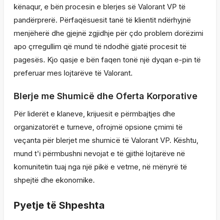
kënaqur, e bën procesin e blerjes së Valorant VP të
pandërprerë. Përfaqësuesit tanë të klientit ndërhyjnë
menjëherë dhe gjejnë zgjidhje për çdo problem dorëzimi
apo çrregullim që mund të ndodhë gjatë procesit të
pagesës. Kjo qasje e bën faqen tonë një dyqan e-pin të
preferuar mes lojtarëve të Valorant.
Blerje me Shumicë dhe Oferta Korporative
Për liderët e klaneve, krijuesit e përmbajtjes dhe
organizatorët e turneve, ofrojmë opsione çmimi të
veçanta për blerjet me shumicë të Valorant VP. Kështu,
mund t'i përmbushni nevojat e të gjithë lojtarëve në
komunitetin tuaj nga një pikë e vetme, në mënyrë të
shpejtë dhe ekonomike.
Pyetje të Shpeshta