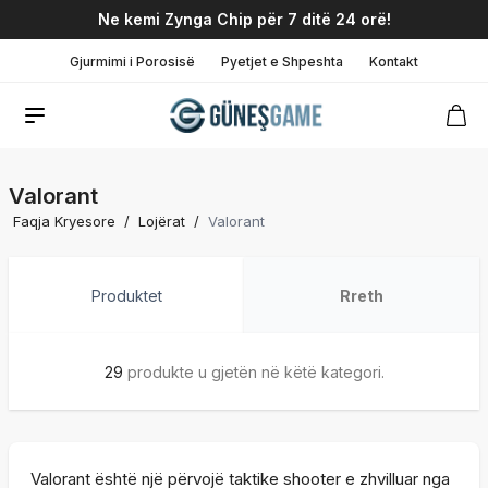
Ne kemi Zynga Chip për 7 ditë 24 orë!
Gjurmimi i Porosisë
Pyetjet e Shpeshta
Kontakt
Valorant
Faqja Kryesore
/
Lojërat
/
Valorant
Produktet
Rreth
29
produkte u gjetën në këtë kategori.
Valorant është një përvojë taktike shooter e zhvilluar nga