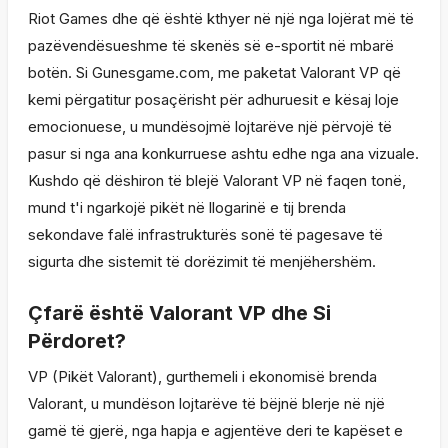
Riot Games dhe që është kthyer në një nga lojërat më të
pazëvendësueshme të skenës së e-sportit në mbarë
botën. Si Gunesgame.com, me paketat Valorant VP që
kemi përgatitur posaçërisht për adhuruesit e kësaj loje
emocionuese, u mundësojmë lojtarëve një përvojë të
pasur si nga ana konkurruese ashtu edhe nga ana vizuale.
Kushdo që dëshiron të blejë Valorant VP në faqen tonë,
mund t'i ngarkojë pikët në llogarinë e tij brenda
sekondave falë infrastrukturës sonë të pagesave të
sigurta dhe sistemit të dorëzimit të menjëhershëm.
Çfarë është Valorant VP dhe Si
Përdoret?
VP (Pikët Valorant), gurthemeli i ekonomisë brenda
Valorant, u mundëson lojtarëve të bëjnë blerje në një
gamë të gjerë, nga hapja e agjentëve deri te kapëset e