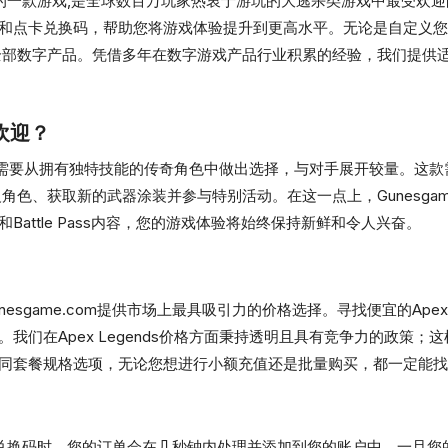
ainment开发的一款游戏,是全球数百万玩家热衷于游玩的大逃杀类游戏中最受
 Coins和点卡兑换码，帮助您将游戏体验提升到更高水平。无论是自定义
部数字产品。凭借多年在数字游戏产品行业积累的经验，我们提供适合每
受欢迎？
游戏，您需要从拥有独特技能的传奇角色中做出选择，与对手展开较量。
义角色、获取新的武器涂装并参与特别活动。在这一点上，Gunesgame.
attle Pass内容，您的游戏体验将始终保持新鲜和令人兴奋。
Gunesgame.com提供市场上最具吸引力的价格选择。寻找便宜的Ape
我们在Apex Legends价格方面秉持透明且具有竞争力的政策
同套餐规格选项，无论您想进行小额充值还是批量购买，都一定能找
gends点卡兑换码时，您的订单会在几秒钟内处理并添加到您的账户中。