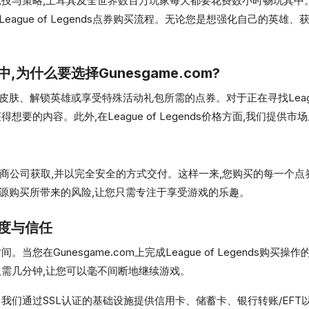
技与策略,土耳其及全世界数百万玩家每天都要花费数小时畅玩其中。作为
ague of Legends点券购买流程。无论您是想强化自己的英雄
程中,为什么要选择Gunesgame.com?
、解锁英雄或享受特殊活动礼包所需的点券。对于正在寻找League o
要的内容。此外,在League of Legends价格方面,我们提
通过授权分销商公司获取,并以完全安全的方式交付。这样一来,您购买的每
源购买所带来的风险,让您只需专注于享受游戏的乐趣。
的速度与信任
您在Gunesgame.com上完成League of Legends购
仅需几分钟,让您可以毫不间断地继续游戏。
我们通过SSL认证的基础设施提供信用卡、储蓄卡、银行转账/EFT