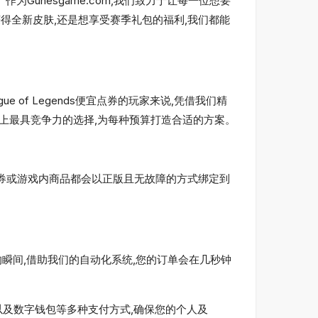
Gunesgame.com,我们致力于让每一位想要
、获得全新皮肤,还是想享受赛季礼包的福利,我们都能
f Legends便宜点券的玩家来说,凭借我们精
供市场上最具竞争力的选择,为每种预算打造合适的方案。
一个点券或游戏内商品都会以正版且无故障的方式绑定到
买操作的瞬间,借助我们的自动化系统,您的订单会在几秒钟
以及数字钱包等多种支付方式,确保您的个人及