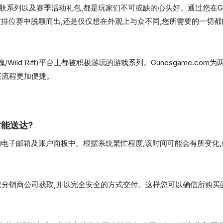
列以及赛季活动礼包,都是玩家们不可或缺的心头好。通过您在Gune
技排位赛中脱颖而出,还是仅仅想在外观上与众不同,您所需要的一切
ild Rift)平台上都被积极游玩的游戏系列。Gunesgame.c
s购买流程更加便捷。
才能送达?
的电子邮箱及账户面板中。根据系统繁忙程度,该时间可能会有所变化
完全通过授权分销商公司获取,并以完全安全的方式交付。这样您可以确信所