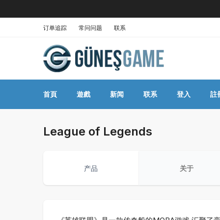
订单追踪
常问问题
联系
首頁
遊戲
新闻
联系
登入
註
League of Legends
产品
关于