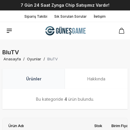
7 Gün 24 Saat Zynga Chip Satışımız Vardır!
Sipariş Takibi
Sık Sorulan Sorular
İletişim
BluTV
Anasayfa
/
Oyunlar
/
BluTV
Ürünler
Hakkında
Bu kategoride
4
ürün bulundu.
Ürün Adı
Stok
Birim Fiyat