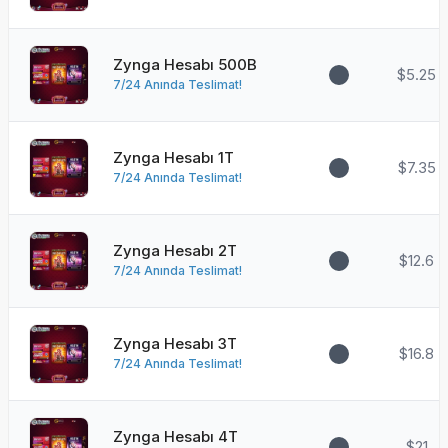
Zynga Hesabı 500B
$5.25
7/24 Anında Teslimat!
Zynga Hesabı 1T
$7.35
7/24 Anında Teslimat!
Zynga Hesabı 2T
$12.6
7/24 Anında Teslimat!
Zynga Hesabı 3T
$16.8
7/24 Anında Teslimat!
Zynga Hesabı 4T
$21