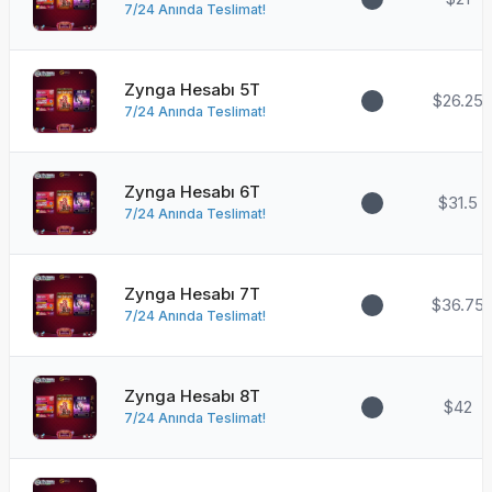
7/24 Anında Teslimat!
Zynga Hesabı 5T
$26.25
7/24 Anında Teslimat!
Zynga Hesabı 6T
$31.5
7/24 Anında Teslimat!
Zynga Hesabı 7T
$36.75
7/24 Anında Teslimat!
Zynga Hesabı 8T
$42
7/24 Anında Teslimat!