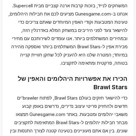
המשחקים לנייד, בזכות קרבות ארנה קצביים מבית Supercell.
אנחנו ב-Gunesgame.com מציעים לכם את חבילות היהלומים,
טעינות המטבעות וקודי האפין המיוחדים שאתם צריכים כדי
להישאר צעד לפני היריבים במשחק המלא באדרנלין הזה,
ובמחירים המשתלמים ביותר. אנו עומדים לשירותכם עם מחירי
מכירת אפין ל-Brawl Stars המשתלמים ביותר ואספקה מהירה
במיוחד; המטרה שלנו היא להעניק לכל שחקן חוויית קנייה
בטוחה, פרקטית ומתאימה לתקציבו.
הכירו את אפשרויות היהלומים והאפין של
Brawl Stars
כדי להישאר חזקים בעולם Brawl Stars, לפתוח brawler'ים
חדשים ולהחזיק פריטי עיצוב נדירים, נדרשים באופן קבוע
משאבי יהלומים ומטבעות. באתר Gunesgame.com תמצאו
מבחר חבילות יהלומים ל-Brawl Stars המתאימות לתקציבים
שונים. בין אם אתם מעוניינים בטעינה קטנה לצורך התנסות ובין